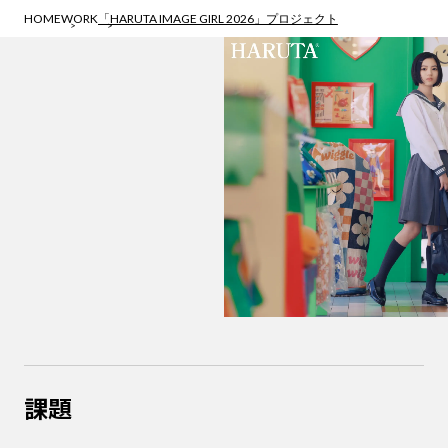
T
HOME
WORK
「HARUTA IMAGE GIRL 2026」プロジェクト
A
I
M
A
G
E
G
I
課題
R