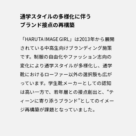
L
2
通学スタイルの多様化に伴う
ブランド接点の再構築
0
2
「HARUTA IMAGE GIRL」は2013年から展開
されている中高生向けブランディング施策
6
です。制服の自由化やファッション志向の
」
変化により通学スタイルが多様化し、通学
靴におけるローファー以外の選択肢も広が
プ
っています。学生靴メーカーとしての認知
ロ
は高い一方で、若年層との接点創出と、“テ
ィーンに寄り添うブランド”としてのイメー
ジ
ジ再構築が課題となっていました。
ェ
ク